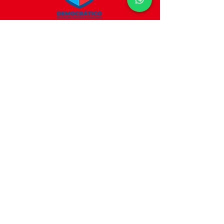
Endereço
R. Teodoro de Beaurepaire, 69
Vila Dom Pedro I, São Paulo - SP
04279-030
Contato