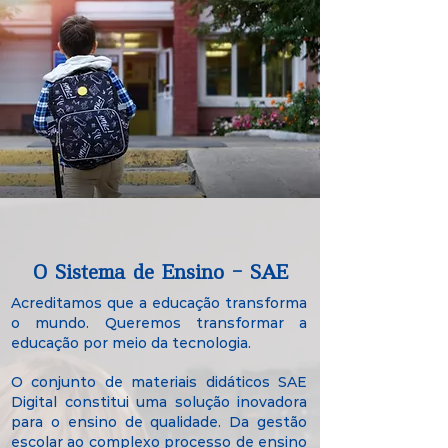
O Sistema de Ensino - SAE
Acreditamos que a educação transforma
o mundo. Queremos transformar a
educação por meio da tecnologia.
O conjunto de materiais didáticos SAE
Digital constitui uma solução inovadora
para o ensino de qualidade. Da gestão
escolar ao complexo processo de ensino