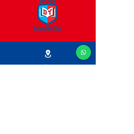
Endereço
R. Teodoro de Beaurepaire, 69
Vila Dom Pedro I, São Paulo - SP
04279-030