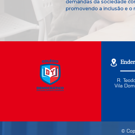
demandas da sociedade conte
promovendo a inclusão e o r
Ender
R. Teod
Vila Dom
© Cop