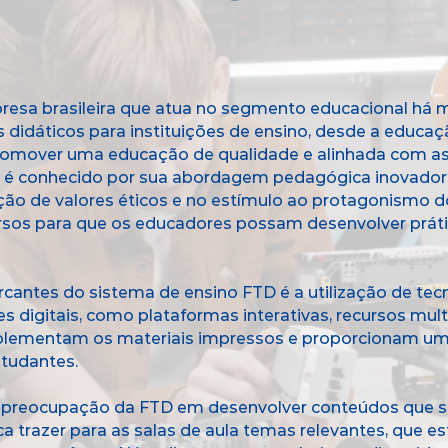
sa brasileira que atua no segmento educacional há ma
 didáticos para instituições de ensino, desde a educaçã
romover uma educação de qualidade e alinhada com a
D é conhecido por sua abordagem pedagógica inovador
ão de valores éticos e no estímulo ao protagonismo d
ursos para que os educadores possam desenvolver prá
cantes do sistema de ensino FTD é a utilização de tec
 digitais, como plataformas interativas, recursos mult
lementam os materiais impressos e proporcionam uma
studantes.
a preocupação da FTD em desenvolver conteúdos que s
a trazer para as salas de aula temas relevantes, que 