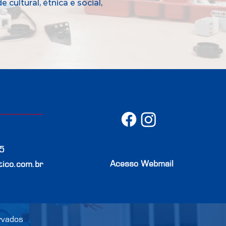
ultural, étnica e social,
5
Acesso Webmail
ico.com.br
rvados