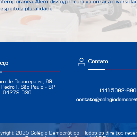
mporânea. Além disso, procura valorizar a diversidade c
espeito à pluralidade.
Contato
eço
oro de Beaurepaire, 69
 Pedro I, São Paulo - SP
(11) 5062-660
04279-030
contato@colegiodemocrat
yright 2025 Colégio Democrático - Todos os direitos rese